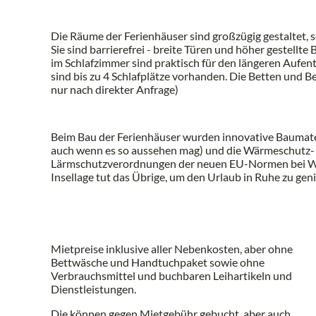
Die Räume der Ferienhäuser sind großzügig gestaltet, s
Sie sind barrierefrei - breite Türen und höher gestell
im Schlafzimmer sind praktisch für den längeren Aufen
sind bis zu 4 Schlafplätze vorhanden. Die Betten und 
nur nach direkter Anfrage)
Beim Bau der Ferienhäuser wurden innovative Baumater
auch wenn es so aussehen mag) und die Wärmeschutz-
Lärmschutzverordnungen der neuen EU-Normen bei Wei
Insellage tut das Übrige, um den Urlaub in Ruhe zu gen
Mietpreise inklusive aller Nebenkosten, aber ohne
Bettwäsche und Handtuchpaket sowie ohne
Verbrauchsmittel und buchbaren Leihartikeln und
Dienstleistungen.
Die können gegen Mietgebühr gebucht, aber auch