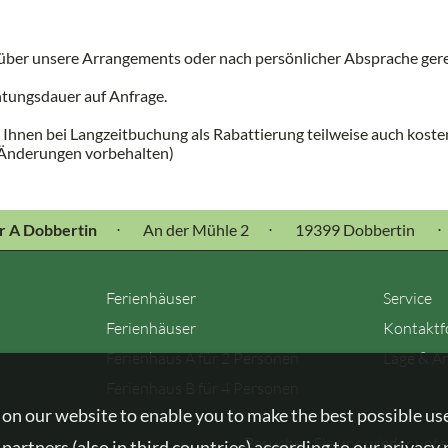
über unsere Arrangements oder nach persönlicher Absprache gere
htungsdauer auf Anfrage.
 Ihnen bei Langzeitbuchung als Rabattierung teilweise auch koste
 (Änderungen vorbehalten)
r A Dobbertin
⋅
An der Mühle 2
⋅
19399 Dobbertin
⋅
Ferienhäuser
Service
Ferienhäuser
Kontaktf
Ferienhaus A für 2 Personen
Lage & A
Ferienhaus B für 4 Personen
on our website to enable you to make the best possible us
Besuchen Sie uns wieder unt
partners (also in third countries) according to our privacy 