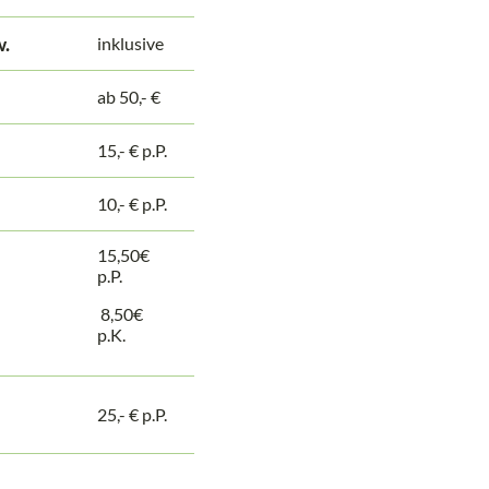
w.
inklusive
ab 50,- €
15,- € p.P.
10,- € p.P.
15,50€
p.P.
8,50€
p.K.
25,- € p.P.