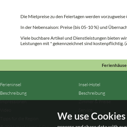
Die Mietpreise zu den Feiertagen werden vorzugweise 
In der Nebensaison: Preise (bis 05-10 %) und Übernac
Viele buchbare Artikel und Dienstleistungen bieten wir
Leistungen mit * gekennzeichnet sind kostenpflichtig.
Ferienhäuse
Ferieninsel
Insel-Hotel
Beschreibung
Beschreibung
Impressionen
Zimmer & Preise
Video
Service
Tipps für die Region
Restaurant
process and share data with our 
© 2026 Insel-Hotel & Ferienhäuser Dobbertin