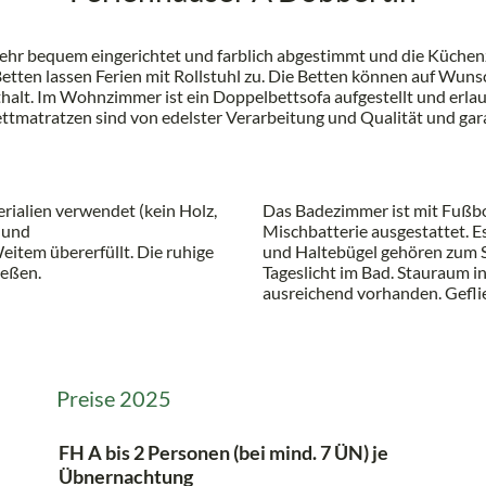
ehr bequem eingerichtet und farblich abgestimmt und die Küchenze
te Betten lassen Ferien mit Rollstuhl zu. Die Betten können auf Wu
thalt. Im Wohnzimmer ist ein Doppelbettsofa aufgestellt und erla
Bettmatratzen sind von edelster Verarbeitung und Qualität und gar
ialien verwendet (kein Holz,
Das Badezimmer ist mit Fußb
 und
Mischbatterie ausgestattet. Es
tem übererfüllt. Die ruhige
und Haltebügel gehören zum S
ießen.
Tageslicht im Bad. Stauraum i
ausreichend vorhanden. Geflie
Preise 2025
FH A bis 2 Personen (bei mind. 7 ÜN) je
Übnernachtung