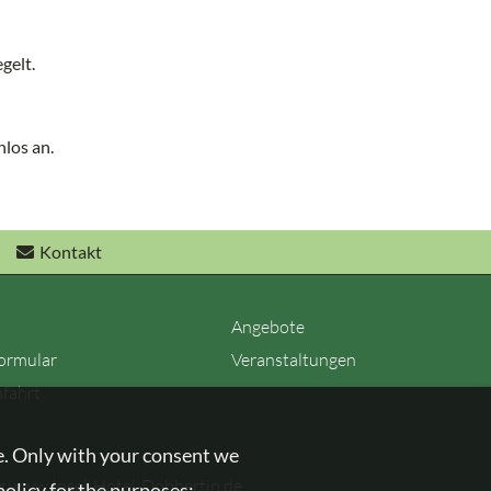
gelt.
nlos an.
Kontakt
Angebote
ormular
Veranstaltungen
nfahrt
e. Only with your consent we
er
www.Insel-Hotel-Dobbertin.de
policy for the purposes: