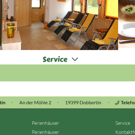
Service
D
Saunen und Massagen im Badehaus, Ausflüge mit
Wass
der MS Condor, Feiern, Veranstaltungen und
fü
Seminare sind bei uns möglich.
F
tin
⋅
An der Mühle 2
⋅
19399 Dobbertin
⋅
Telef
Ferienhäuser
Service
Ferienhäuser
Kontaktf