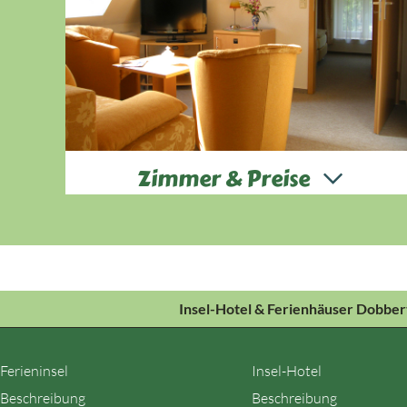
Zimmer & Preise
Das Hotel im Haupthaus bietet 8 Gästezimmer und
3 Appartements, ausgestattet mit dem Komfort
von Heute.
Insel-Hotel & Ferienhäuser Dobber
Ferieninsel
Insel-Hotel
Beschreibung
Beschreibung