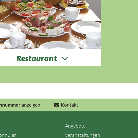
Restaurant
as Restaurant in einer alten historischen
ermühl mit angebautem Wintergarten sorgt
r eine stilvolle Gastronomie und aus jedem
enster des Hauses garantiert der Blick aufs
Wasser eine naturnahe Atmosphäre.
onnummer
anzeigen
⋅
Kontakt
Angebote
ormular
Veranstaltungen