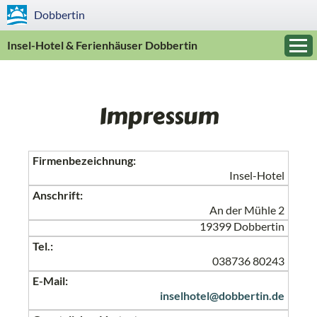
Dobbertin
Insel-Hotel & Ferienhäuser Dobbertin
Impressum
Firmen­bezeichnung:
Insel-Hotel
Anschrift:
An der Mühle 2
19399 Dobbertin
Tel.:
038736 80243
E-Mail:
inselhotel
@
dobbertin.de