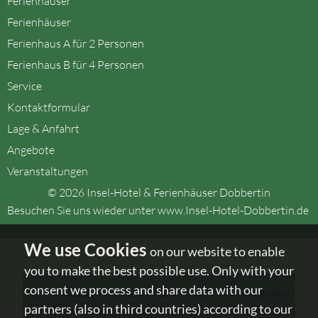
Ferienhäuser
Ferienhäuser
Ferienhaus A für 2 Personen
Ferienhaus B für 4 Personen
Service
Kontaktformular
Lage & Anfahrt
Angebote
Veranstaltungen
© 2026 Insel-Hotel & Ferienhäuser Dobbertin
Besuchen Sie uns wieder unter
www.Insel-Hotel-Dobbertin.de
on our website to enable
you to make the best possible use. Only with your
consent we process and share data with our
Onlinebuchung Hotel
⋅
Kontakt
⋅
instagram
⋅
partners (also in third countries) according to our
facebook
- Urlaub in MV - folgen Sie uns!