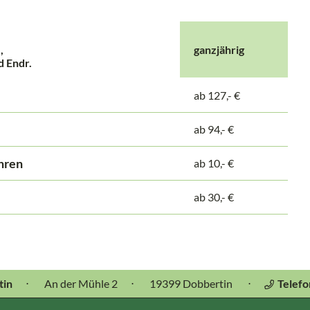
e,
ganzjährig
 Endr.
ab 127,- €
ab 94,- €
hren
ab 10,- €
ab 30,- €
tin
⋅
An der Mühle 2
⋅
19399 Dobbertin
⋅
Telef