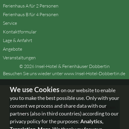
Ferienhaus A für 2 Personen
Ferienhaus B für 4 Personen
Service
Kontaktformular
Lage & Anfahrt
Angebote
Veranstaltungen
© 2026 Insel-Hotel & Ferienhäuser Dobbertin
Besuchen Sie uns wieder unter
www.Insel-Hotel-Dobbertin.de
on our website to enable
you to make the best possible use. Only with your
consent we process and share data with our
Onlinebuchung Hotel
⋅
Kontakt
⋅
instagram
⋅
partners (also in third countries) according to our
facebook
- Urlaub in MV - folgen Sie uns!
privacy policy for the purposes:
Analytics,
⋅
Impressum
⋅
Datenschutz
(Zustimmungseinstellungen)
Translation, Maps
. We thank you for your